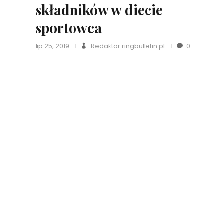
składników w diecie
sportowca
lip 25, 2019
Redaktor ringbulletin.pl
0