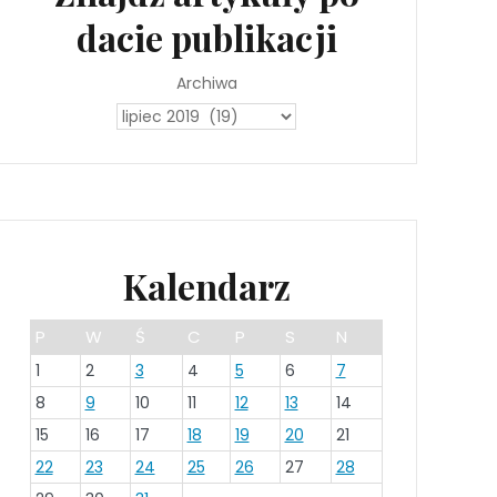
dacie publikacji
Archiwa
Kalendarz
P
W
Ś
C
P
S
N
1
2
3
4
5
6
7
8
9
10
11
12
13
14
15
16
17
18
19
20
21
22
23
24
25
26
27
28