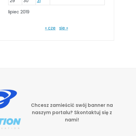
29
30
31
lipiec 2019
« cze
sie »
Chcesz zamieścić swój banner na
naszym portalu? Skontaktuj się z
nami!