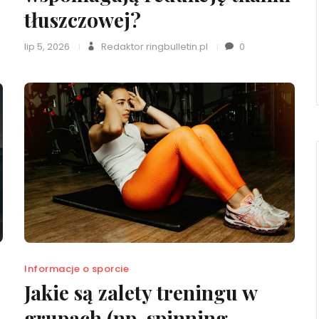
tłuszczowej?
lip 5, 2026
Redaktor ringbulletin.pl
0
Informacje o sporcie
Jakie są zalety treningu w
grupach (np. spinning,