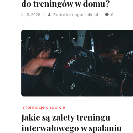
do treningów w domu?
lut 5, 2026
Redaktor ringbulletin.pl
0
Informacje o sporcie
Jakie są zalety treningu
interwałowego w spalaniu