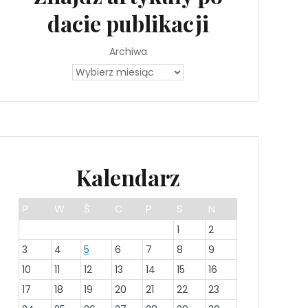
dacie publikacji
Archiwa
Kalendarz
P
W
Ś
C
P
S
N
1
2
3
4
5
6
7
8
9
10
11
12
13
14
15
16
17
18
19
20
21
22
23