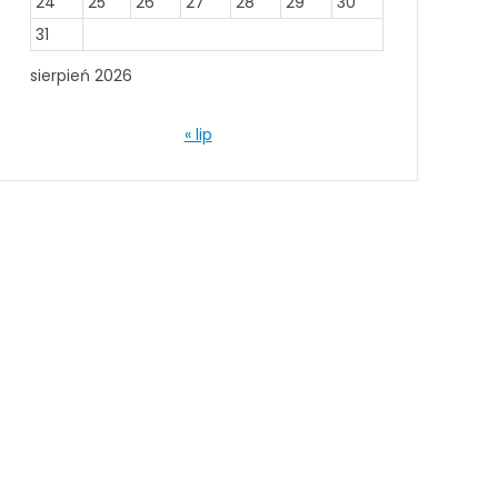
24
25
26
27
28
29
30
31
sierpień 2026
« lip