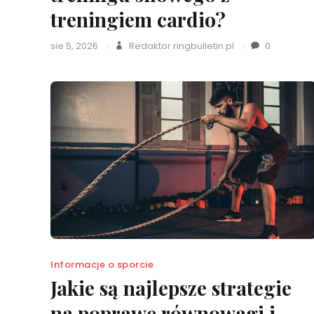
treningiem cardio?
sie 5, 2026
Redaktor ringbulletin.pl
0
Informacje o sporcie
Jakie są najlepsze strategie
na poprawę równowagi i