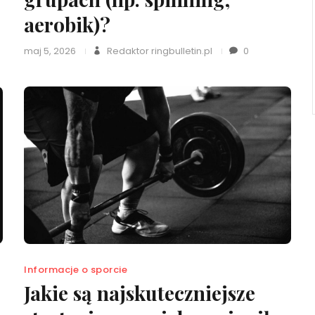
aerobik)?
maj 5, 2026
Redaktor ringbulletin.pl
0
Informacje o sporcie
Jakie są najskuteczniejsze