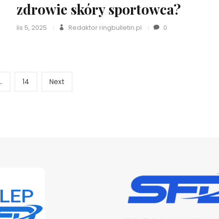
zdrowie skóry sportowca?
lis 5, 2025
Redaktor ringbulletin.pl
0
Nawigacja
Page
Next
…
14
Next
page
po
wpisach