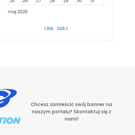
25
26
27
28
29
30
31
maj 2026
« kw.
cze »
Chcesz zamieścić swój banner na
naszym portalu? Skontaktuj się z
nami!