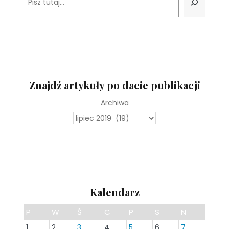
Znajdź artykuły po dacie publikacji
Archiwa
Kalendarz
P
W
Ś
C
P
S
N
1
2
3
4
5
6
7