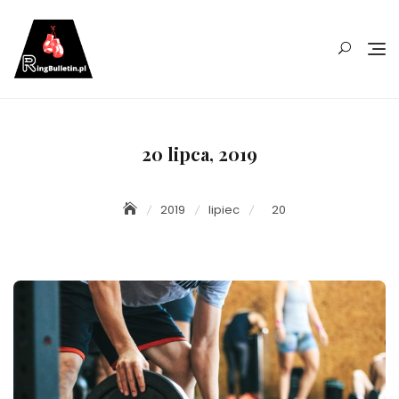
Skip
to
content
20 lipca, 2019
2019
lipiec
20