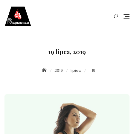
Skip
to
content
19 lipca, 2019
2019
lipiec
19