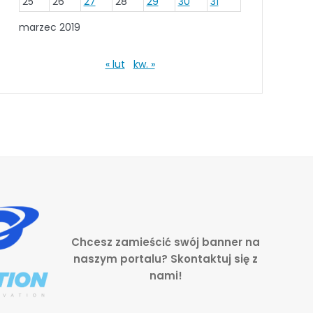
25
26
27
28
29
30
31
marzec 2019
« lut
kw. »
Chcesz zamieścić swój banner na
naszym portalu? Skontaktuj się z
nami!