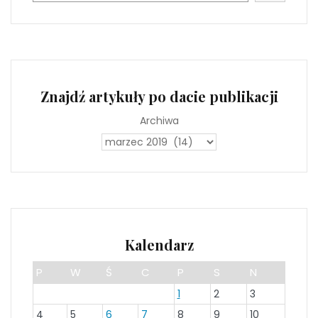
Znajdź artykuły po dacie publikacji
Archiwa
Kalendarz
P
W
Ś
C
P
S
N
1
2
3
4
5
6
7
8
9
10