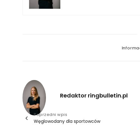
Categori
Informa
Redaktor ringbulletin.pl
Nawigacja
Poprzedni wpis
Węglowodany dla sportowców
wpisu