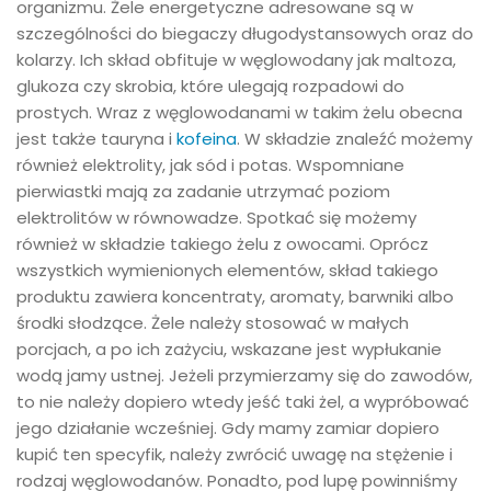
organizmu. Żele energetyczne adresowane są w
szczególności do biegaczy długodystansowych oraz do
kolarzy. Ich skład obfituje w węglowodany jak maltoza,
glukoza czy skrobia, które ulegają rozpadowi do
prostych. Wraz z węglowodanami w takim żelu obecna
jest także tauryna i
kofeina
. W składzie znaleźć możemy
również elektrolity, jak sód i potas. Wspomniane
pierwiastki mają za zadanie utrzymać poziom
elektrolitów w równowadze. Spotkać się możemy
również w składzie takiego żelu z owocami. Oprócz
wszystkich wymienionych elementów, skład takiego
produktu zawiera koncentraty, aromaty, barwniki albo
środki słodzące. Żele należy stosować w małych
porcjach, a po ich zażyciu, wskazane jest wypłukanie
wodą jamy ustnej. Jeżeli przymierzamy się do zawodów,
to nie należy dopiero wtedy jeść taki żel, a wypróbować
jego działanie wcześniej. Gdy mamy zamiar dopiero
kupić ten specyfik, należy zwrócić uwagę na stężenie i
rodzaj węglowodanów. Ponadto, pod lupę powinniśmy