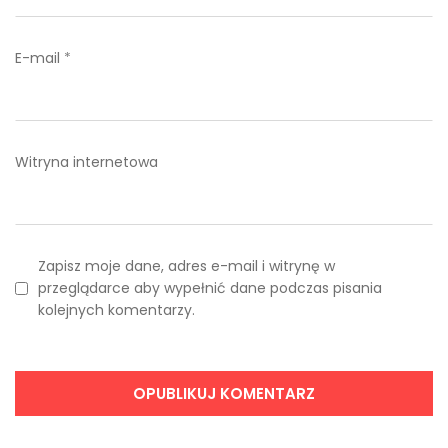
E-mail
*
Witryna internetowa
Zapisz moje dane, adres e-mail i witrynę w
przeglądarce aby wypełnić dane podczas pisania
kolejnych komentarzy.