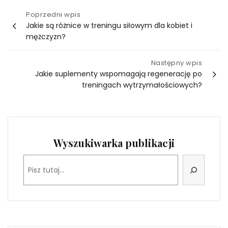
Nawigacja
Poprzedni wpis
Jakie są różnice w treningu siłowym dla kobiet i
wpisu
mężczyzn?
Następny wpis
Jakie suplementy wspomagają regenerację po
treningach wytrzymałościowych?
Wyszukiwarka publikacji
Szukaj