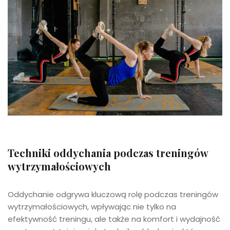
Techniki oddychania podczas treningów
wytrzymałościowych
Oddychanie odgrywa kluczową rolę podczas treningów
wytrzymałościowych, wpływając nie tylko na
efektywność treningu, ale także na komfort i wydajność