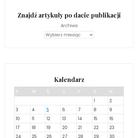
Znajdź artykuły po dacie publikacji
Archiwa
Kalendarz
P
W
Ś
C
P
S
N
1
2
3
4
5
6
7
8
9
10
11
12
13
14
15
16
17
18
19
20
21
22
23
24
25
26
27
28
29
30