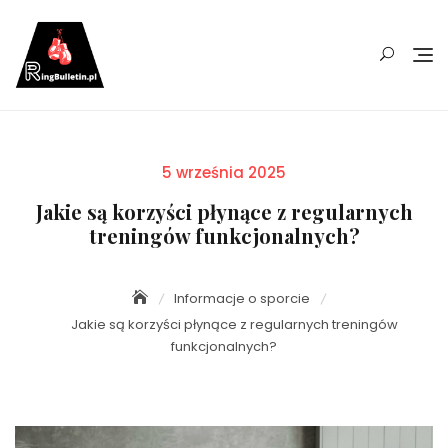
Skip
to
content
Posted
5 września 2025
on
Jakie są korzyści płynące z regularnych
treningów funkcjonalnych?
Informacje o sporcie
Jakie są korzyści płynące z regularnych treningów
funkcjonalnych?