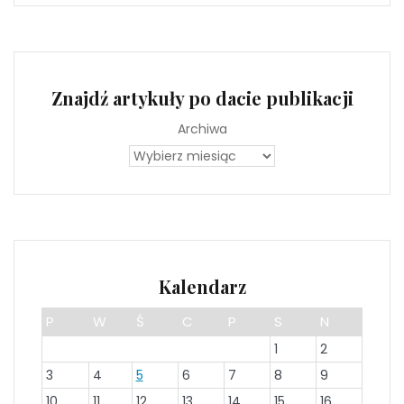
Znajdź artykuły po dacie publikacji
Archiwa
Kalendarz
P
W
Ś
C
P
S
N
1
2
3
4
5
6
7
8
9
10
11
12
13
14
15
16