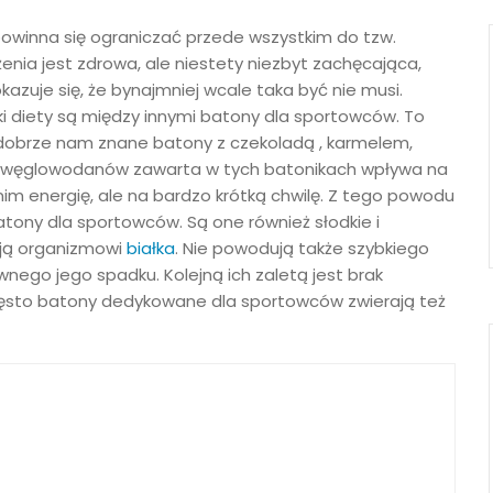
winna się ograniczać przede wszystkim do tzw.
enia jest zdrowa, ale niestety niezbyt zachęcająca,
zuje się, że bynajmniej wcale taka być nie musi.
ki diety są między innymi batony dla sportowców. To
 dobrze nam znane batony z czekoladą , karmelem,
u i węglowodanów zawarta w tych batonikach wpływa na
 nim energię, ale na bardzo krótką chwilę. Z tego powodu
tony dla sportowców. Są one również słodkie i
ją organizmowi
białka
. Nie powodują także szybkiego
wnego jego spadku. Kolejną ich zaletą jest brak
zęsto batony dedykowane dla sportowców zwierają też