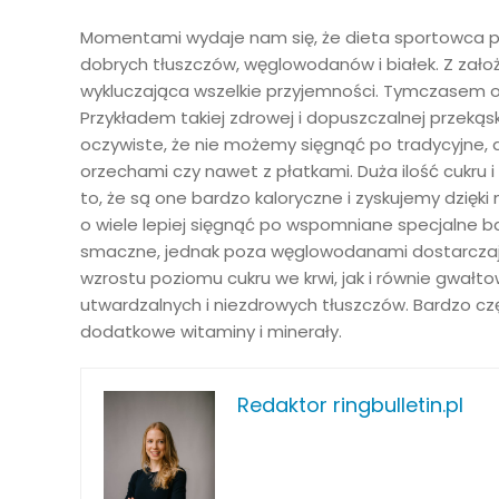
Momentami wydaje nam się, że dieta sportowca po
dobrych tłuszczów, węglowodanów i białek. Z założ
wykluczająca wszelkie przyjemności. Tymczasem oka
Przykładem takiej zdrowej i dopuszczalnej przekąs
oczywiste, że nie możemy sięgnąć po tradycyjne,
orzechami czy nawet z płatkami. Duża ilość cukr
to, że są one bardzo kaloryczne i zyskujemy dzięki
o wiele lepiej sięgnąć po wspomniane specjalne ba
smaczne, jednak poza węglowodanami dostarcza
wzrostu poziomu cukru we krwi, jak i równie gwałto
utwardzalnych i niezdrowych tłuszczów. Bardzo c
dodatkowe witaminy i minerały.
Redaktor ringbulletin.pl