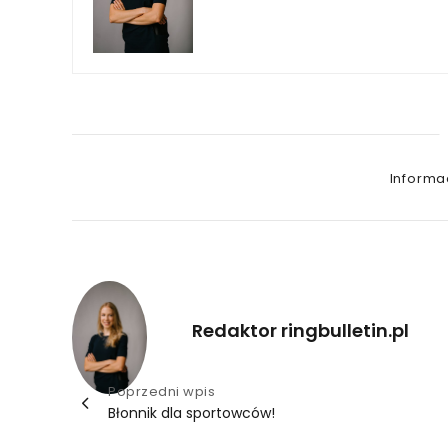
Categori
Informa
Redaktor ringbulletin.pl
Nawigacja
Poprzedni wpis
Błonnik dla sportowców!
wpisu