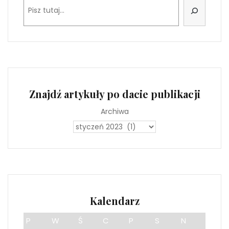
Szukaj
Znajdź artykuły po dacie publikacji
Archiwa
Kalendarz
P
W
Ś
C
P
S
N