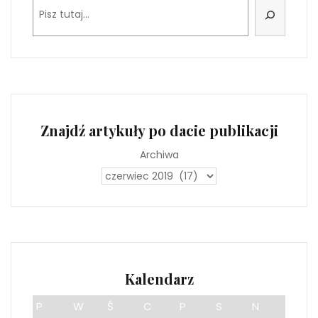
Szukaj
Znajdź artykuły po dacie publikacji
Archiwa
Kalendarz
P
W
Ś
C
P
S
N