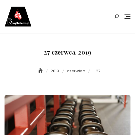
Skip
to
content
27 czerwca, 2019
2019
czerwiec
27