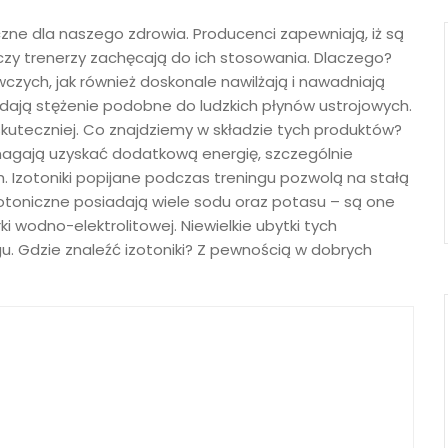
zne dla naszego zdrowia. Producenci zapewniają, iż są
 czy trenerzy zachęcają do ich stosowania. Dlaczego?
wczych, jak również doskonale nawilżają i nawadniają
iadają stężenie podobne do ludzkich płynów ustrojowych.
 skuteczniej. Co znajdziemy w składzie tych produktów?
magają uzyskać dodatkową energię, szczególnie
 Izotoniki popijane podczas treningu pozwolą na stałą
toniczne posiadają wiele sodu oraz potasu – są one
wodno-elektrolitowej. Niewielkie ubytki tych
u. Gdzie znaleźć izotoniki? Z pewnością w dobrych