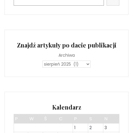
Znajdź artykuły po dacie publikacji
Archiwa
Kalendarz
P
W
Ś
C
P
S
N
1
2
3