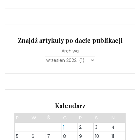
Znajdź artykuły po dacie publikacji
Archiwa
Kalendarz
P
W
Ś
C
P
S
N
1
2
3
4
5
6
7
8
9
10
11